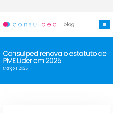
Skip
to
content
blog
Consulped renova o estatuto de
PME Líder em 2025
Março 1, 2026
Consulped