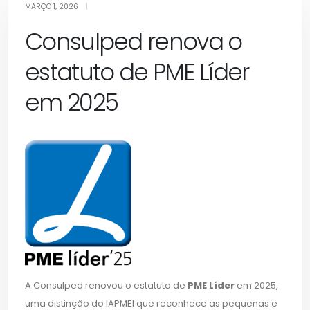
MARÇO 1, 2026
|
renova
Consulped renova o
o
estatuto de PME Líder
estatuto
em 2025
de
PME
Líder
em
2025
A Consulped renovou o estatuto de
PME Líder
em 2025,
uma distinção do IAPMEI que reconhece as pequenas e