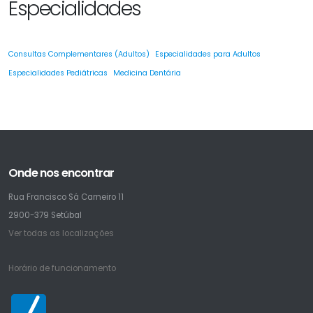
Especialidades
Consultas Complementares (Adultos)
Especialidades para Adultos
Especialidades Pediátricas
Medicina Dentária
Onde nos encontrar
Rua Francisco Sá Carneiro 11
2900-379 Setúbal
Ver todas as localizações
Horário de funcionamento