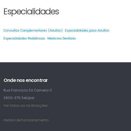
Especialidades
Consultas Complementares (Adultos)
Especialidades para Adultos
Especialidades Pediátricas
Medicina Dentária
Onde nos encontrar
Rua Francisco Sá Carneiro 11
2900-379 Setúbal
Ver todas as localizações
Horário de funcionamento