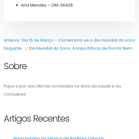
Ana Mendes – OM-26426
Navegação
Anterior:
Dia 15 de Março – Comemora-se o dia mundial do sono
Seguinte:
Dia Mundial do Sono: A Importância de Dormir Bem
de
Sobre
artigos
Fique a par das últimas novidades na área da saúde e da
Consulped
Artigos Recentes
Novo horário do serviço de Análises Clínicas