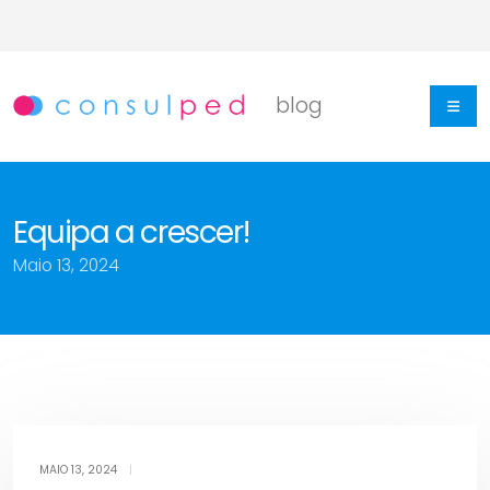
Skip
to
content
blog
Equipa a crescer!
Maio 13, 2024
Equipa
MAIO 13, 2024
|